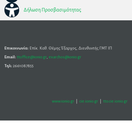
Δήλωση Προσβασιμότητας
Επικοινωνία:
Επίκ. Καθ. Θέμης Έξαρχος, Διευθυντής ΓΜΤ ΙΠ
Email:
ttoffice@ionio.gr
,
exarchos@ionio.gr
Τηλ:
2661087855
www.ionio.gr
|
cie.ionio.gr
|
tto.cie.ionio.gr