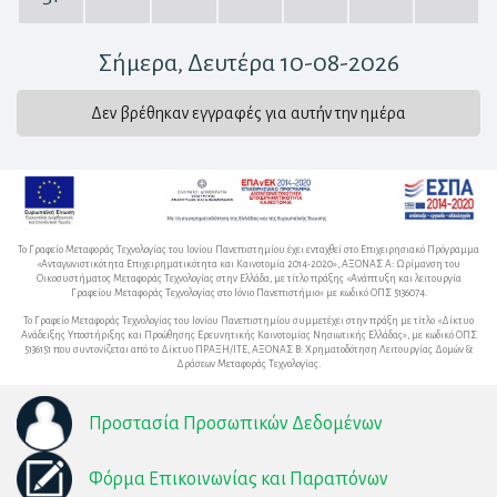
Σήμερα
, Δευτέρα 10-08-2026
Δεν βρέθηκαν εγγραφές για αυτήν την ημέρα
Το Γραφείο Μεταφοράς Τεχνολογίας του Ιονίου Πανεπιστημίου έχει ενταχθεί στο Επιχειρησιακό Πρόγραμμα
«Ανταγωνιστικότητα Επιχειρηματικότητα και Καινοτομία 2014-2020», ΑΞΟΝΑΣ Α: Ωρίμανση του
Οικοσυστήματος Μεταφοράς Τεχνολογίας στην Ελλάδα, με τίτλο πράξης «Ανάπτυξη και λειτουργία
Γραφείου Μεταφοράς Τεχνολογίας στο Ιόνιο Πανεπιστήμιο» με κωδικό ΟΠΣ 5136074.
Το Γραφείο Μεταφοράς Τεχνολογίας του Ιονίου Πανεπιστημίου συμμετέχει στην πράξη με τίτλο «Δίκτυο
Ανάδειξης Υποστήριξης και Προώθησης Ερευνητικής Καινοτομίας Νησιωτικής Ελλάδας», με κωδικό ΟΠΣ
5136151 που συντονίζεται από το Δίκτυο ΠΡΑΞΗ/ΙΤΕ, ΑΞΟΝΑΣ Β: Χρηματοδότηση Λειτουργίας Δομών &
Δράσεων Μεταφοράς Τεχνολογίας.
Προστασία Προσωπικών Δεδομένων
Φόρμα Επικοινωνίας και Παραπόνων