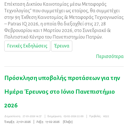
Επέκταση Δικτύου Καινοτομίας μέσω Μεταφοράς
Τεχνολογίας" που συμμετέχει ως εταίρος, θα συμμετέχει
στην 9η Έκθεση Καινοτομίας & Μεταφοράς Τεχνογνωσίας
– Patras IQ 2026, η οποία θα διεξαχθεί στις 27, 28
Φεβρουαρίου και 1 Μαρτίου 2026, στο Συνεδριακό &
Πολιτιστικό Κέντρο του Πανεπιστημίου Πατρών.
Γενικές Εκδηλώσεις
Έρευνα
Περισσότερα
Πρόσκληση υποβολής προτάσεων για την
Ημέρα Έρευνας στο Ιόνιο Πανεπιστήμιο
2026
Δημοσίευση:
27-01-2026 14:57
|
Ενημέρωση:
03-02-2026 22:00
|
Προβολές:
16522
Έναρξη:
27-01-2026
|
Λήξη:
17-02-2026
[Έληξε]