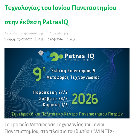
Τεχνολογίας του Ιονίου Πανεπιστημίου
στην έκθεση PatrasIQ
Δημοσίευση:
13-02-2026 12:37
|
Προβολές:
344
Έναρξη:
27-02-2026
|
Λήξη:
01-03-2026
[Έληξε]
Το Γραφείο Μεταφοράς Τεχνολογίας του Ιονίου
Πανεπιστημίου, στο πλαίσιο του δικτύου "WINET2-