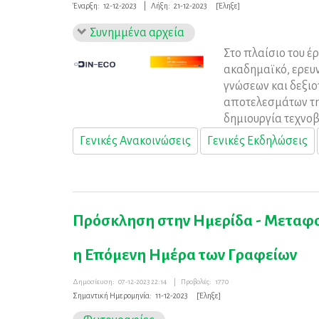
Έναρξη:
12-12-2023
|
Λήξη:
21-12-2023
[Έληξε]
Συνημμένα αρχεία
Στο πλαίσιο του έ
ακαδημαϊκό, ερευν
γνώσεων και δεξιο
αποτελεσμάτων της
δημιουργία τεχνο
Γενικές Ανακοινώσεις
Γενικές Εκδηλώσεις
Πρόσκληση στην Ημερίδα - Μεταφορ
η Επόμενη Ημέρα των Γραφείων
Δημοσίευση:
07-12-2023 22:14
|
Προβολές:
1770
Σημαντική Ημερομηνία:
11-12-2023
[Έληξε]