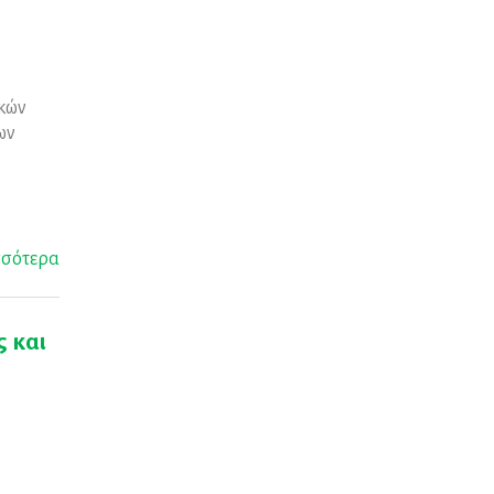
ικών
ων
σσότερα
 και