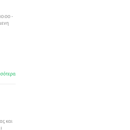
10:00 -
μενη
σσότερα
ας και
ι