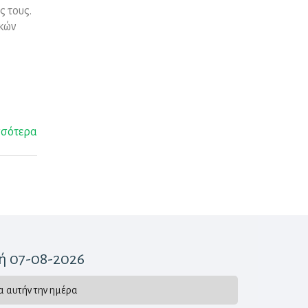
ς τους.
ικών
σσότερα
ή 07-08-2026
α αυτήν την ημέρα