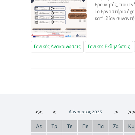
Ερευνητές, που εν
Το Εργαστήριο έχε
κατ’ ιδίαν συναντ
Γενικές Ανακοινώσεις
Γενικές Εκδηλώσεις
<<
<
>
>>
Αύγουστος 2026
Δε
Τρ
Τε
Πε
Πα
Σα
Κυ