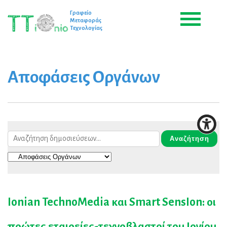
Γραφείο
Μεταφοράς
Τεχνολογίας
Αποφάσεις Οργάνων
Ionian TechnoMedia και Smart SensIon: οι
πρώτες εταιρείες-τεχνοβλαστοί του Ιονίου