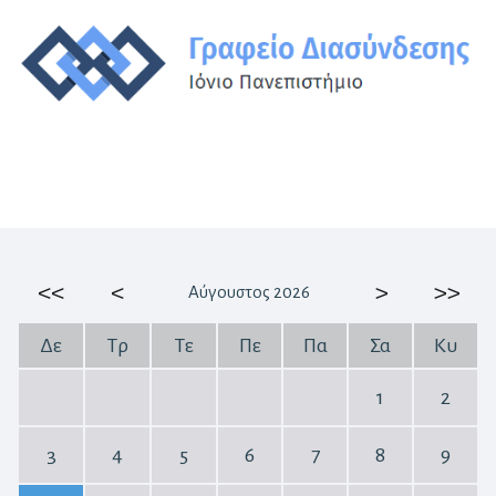
<<
<
>
>>
Αύγουστος 2026
Δε
Τρ
Τε
Πε
Πα
Σα
Κυ
1
2
3
4
5
6
7
8
9