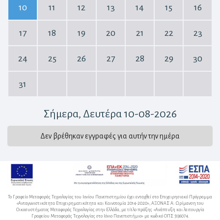
10
11
12
13
14
15
16
17
18
19
20
21
22
23
24
25
26
27
28
29
30
31
Σήμερα
, Δευτέρα 10-08-2026
Δεν βρέθηκαν εγγραφές για αυτήν την ημέρα
Το Γραφείο Μεταφοράς Τεχνολογίας του Ιονίου Πανεπιστημίου έχει ενταχθεί στο Επιχειρησιακό Πρόγραμμα
«Ανταγωνιστικότητα Επιχειρηματικότητα και Καινοτομία 2014-2020», ΑΞΟΝΑΣ Α: Ωρίμανση του
Οικοσυστήματος Μεταφοράς Τεχνολογίας στην Ελλάδα, με τίτλο πράξης «Ανάπτυξη και λειτουργία
Γραφείου Μεταφοράς Τεχνολογίας στο Ιόνιο Πανεπιστήμιο» με κωδικό ΟΠΣ 5136074.