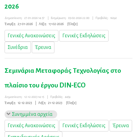
2026
Δημοσίευση:
27-01-2026 14:57
|
Ενημέρωση:
03-02-2026 22:00
|
Προβολές:
16292
Έναρξη:
27-01-2026
|
Λήξη:
17-02-2026
[Έληξε]
Γενικές Ανακοινώσεις
Γενικές Εκδηλώσεις
Συνέδρια
Έρευνα
Σεμινάρια Μεταφοράς Τεχνολογίας στο
πλαίσιο του έργου DIN-ECO
Δημοσίευση:
12-12-2023 14:15
|
Προβολές:
4459
Έναρξη:
12-12-2023
|
Λήξη:
21-12-2023
[Έληξε]
Συνημμένα αρχεία
Γενικές Ανακοινώσεις
Γενικές Εκδηλώσεις
Έρευνα