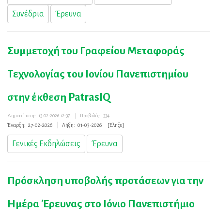
Συνέδρια
Έρευνα
Συμμετοχή του Γραφείου Μεταφοράς
Τεχνολογίας του Ιονίου Πανεπιστημίου
στην έκθεση PatrasIQ
Δημοσίευση:
13-02-2026 12:37
|
Προβολές:
334
Έναρξη:
27-02-2026
|
Λήξη:
01-03-2026
[Έληξε]
Γενικές Εκδηλώσεις
Έρευνα
Πρόσκληση υποβολής προτάσεων για την
Ημέρα Έρευνας στο Ιόνιο Πανεπιστήμιο