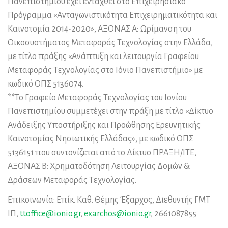
Πανεπιστημίου έχει ενταχθεί στο Επιχειρησιακό
Πρόγραμμα «Ανταγωνιστικότητα Επιχειρηματικότητα και
Καινοτομία 2014-2020», ΑΞΟΝΑΣ Α: Ωρίμανση του
Οικοσυστήματος Μεταφοράς Τεχνολογίας στην Ελλάδα,
με τίτλο πράξης «Ανάπτυξη και λειτουργία Γραφείου
Μεταφοράς Τεχνολογίας στο Ιόνιο Πανεπιστήμιο» με
κωδικό ΟΠΣ 5136074.
**Το Γραφείο Μεταφοράς Τεχνολογίας του Ιονίου
Πανεπιστημίου συμμετέχει στην πράξη με τίτλο «Δίκτυο
Ανάδειξης Υποστήριξης και Προώθησης Ερευνητικής
Καινοτομίας Νησιωτικής Ελλάδας», με κωδικό ΟΠΣ
5136151 που συντονίζεται από το Δίκτυο ΠΡΑΞΗ/ΙΤΕ,
ΑΞΟΝΑΣ Β: Χρηματοδότηση Λειτουργίας Δομών &
Δράσεων Μεταφοράς Τεχνολογίας.
Επικοινωνία: Επίκ. Καθ. Θέμης Έξαρχος, Διεθυντής ΓΜΤ
ΙΠ,
ttoffice@ionio.gr
,
exarchos@ionio.gr
, 2661087855