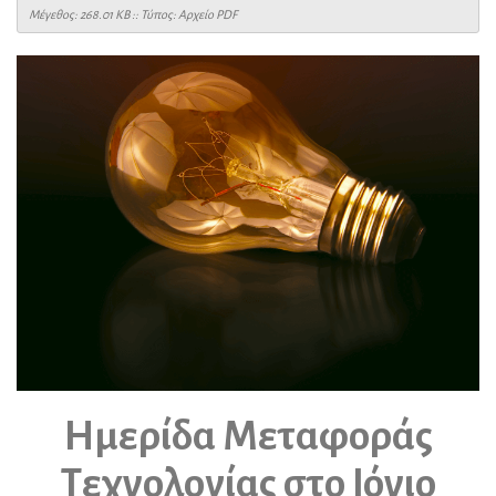
Mέγεθος: 268.01 KB :: Τύπος: Αρχείο PDF
Ημερίδα Μεταφοράς
Τεχνολογίας στο Ιόνιο