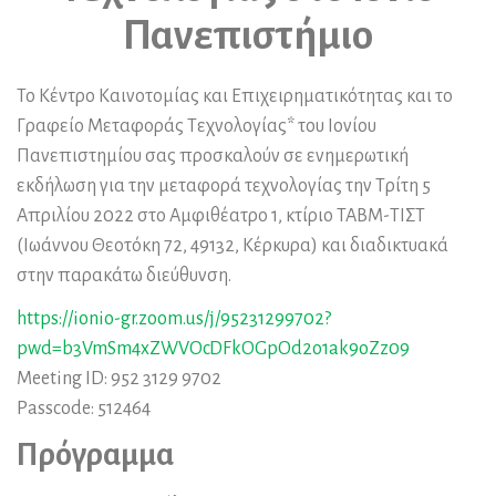
Πανεπιστήμιο
Το Κέντρο Καινοτομίας και Επιχειρηματικότητας και το
Γραφείο Μεταφοράς Τεχνολογίας* του Ιονίου
Πανεπιστημίου σας προσκαλούν σε ενημερωτική
εκδήλωση για την μεταφορά τεχνολογίας την Τρίτη 5
Απριλίου 2022 στο Αμφιθέατρο 1, κτίριο ΤΑΒΜ-ΤΙΣΤ
(Ιωάννου Θεοτόκη 72, 49132, Κέρκυρα) και διαδικτυακά
στην παρακάτω διεύθυνση.
https://ionio-gr.zoom.us/j/95231299702?
pwd=b3VmSm4xZWVOcDFkOGpOd2o1ak9oZz09
Meeting ID: 952 3129 9702
Passcode: 512464
Πρόγραμμα