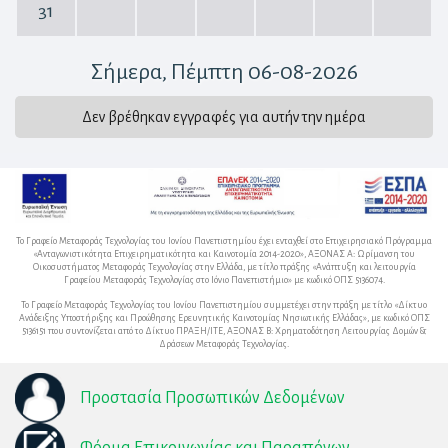
31
Σήμερα
, Πέμπτη 06-08-2026
Δεν βρέθηκαν εγγραφές για αυτήν την ημέρα
Το Γραφείο Μεταφοράς Τεχνολογίας του Ιονίου Πανεπιστημίου έχει ενταχθεί στο Επιχειρησιακό Πρόγραμμα
«Ανταγωνιστικότητα Επιχειρηματικότητα και Καινοτομία 2014-2020», ΑΞΟΝΑΣ Α: Ωρίμανση του
Οικοσυστήματος Μεταφοράς Τεχνολογίας στην Ελλάδα, με τίτλο πράξης «Ανάπτυξη και λειτουργία
Γραφείου Μεταφοράς Τεχνολογίας στο Ιόνιο Πανεπιστήμιο» με κωδικό ΟΠΣ 5136074.
Το Γραφείο Μεταφοράς Τεχνολογίας του Ιονίου Πανεπιστημίου συμμετέχει στην πράξη με τίτλο «Δίκτυο
Ανάδειξης Υποστήριξης και Προώθησης Ερευνητικής Καινοτομίας Νησιωτικής Ελλάδας», με κωδικό ΟΠΣ
5136151 που συντονίζεται από το Δίκτυο ΠΡΑΞΗ/ΙΤΕ, ΑΞΟΝΑΣ Β: Χρηματοδότηση Λειτουργίας Δομών &
Δράσεων Μεταφοράς Τεχνολογίας.
Προστασία Προσωπικών Δεδομένων
Φόρμα Επικοινωνίας και Παραπόνων