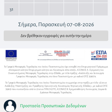
31
Σήμερα
, Παρασκευή 07-08-2026
Δεν βρέθηκαν εγγραφές για αυτήν την ημέρα
Το Γραφείο Μεταφοράς Τεχνολογίας του Ιονίου Πανεπιστημίου έχει ενταχθεί στο Επιχειρησιακό Πρόγραμμα
«Ανταγωνιστικότητα Επιχειρηματικότητα και Καινοτομία 2014-2020», ΑΞΟΝΑΣ Α: Ωρίμανση του
Οικοσυστήματος Μεταφοράς Τεχνολογίας στην Ελλάδα, με τίτλο πράξης «Ανάπτυξη και λειτουργία
Γραφείου Μεταφοράς Τεχνολογίας στο Ιόνιο Πανεπιστήμιο» με κωδικό ΟΠΣ 5136074.
Το Γραφείο Μεταφοράς Τεχνολογίας του Ιονίου Πανεπιστημίου συμμετέχει στην πράξη με τίτλο «Δίκτυο
Ανάδειξης Υποστήριξης και Προώθησης Ερευνητικής Καινοτομίας Νησιωτικής Ελλάδας», με κωδικό ΟΠΣ
5136151 που συντονίζεται από το Δίκτυο ΠΡΑΞΗ/ΙΤΕ, ΑΞΟΝΑΣ Β: Χρηματοδότηση Λειτουργίας Δομών &
Δράσεων Μεταφοράς Τεχνολογίας.
Προστασία Προσωπικών Δεδομένων